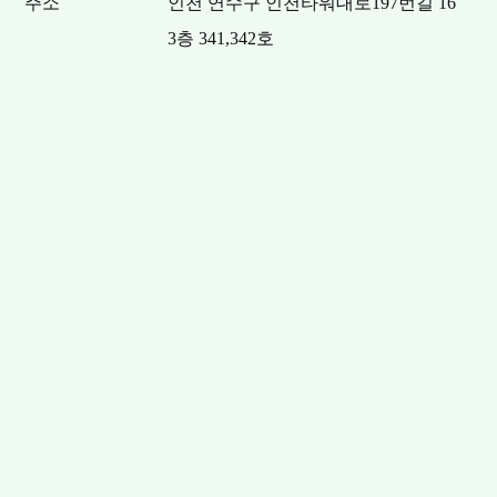
주소
인천 연수구 인천타워대로197번길 16
3층 341,342호